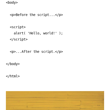
<body>

  <p>Before the script...</p>

  <script>

    alert( 'Hello, world!' );

  </script>

  <p>...After the script.</p>

</body>

</html>