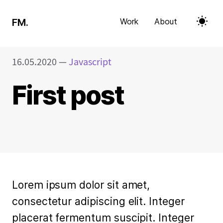
S
FM.
Work
About
k
i
p
16.05.2020
—
Javascript
t
o
First post
c
o
n
t
e
n
Lorem ipsum dolor sit amet,
t
consectetur adipiscing elit. Integer
placerat fermentum suscipit. Integer